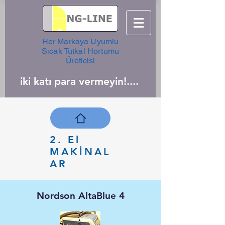
Her Markaya Uyumlu
Sıcak Tutkal Hortumu
Üreticisi
iki katı para vermeyin!....
2. El
MAKİNAL
AR
Nordson AltaBlue 4