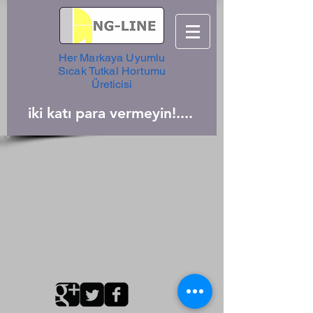
Her Markaya Uyumlu
Sıcak Tutkal Hortumu
Üreticisi
iki katı para vermeyin!....