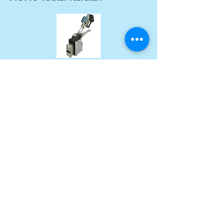
Hava açma hava kapama özellikli tutkal
kafaları stoktan verilir.
El Tabancaları
Her marka ve model el tabancası satışımız
vardır.