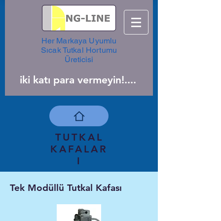
Her Markaya Uyumlu
Sıcak Tutkal Hortumu
Üreticisi
iki katı para vermeyin!....
TUTKAL
KAFALAR
I
Tek Modüllü Tutkal Kafası